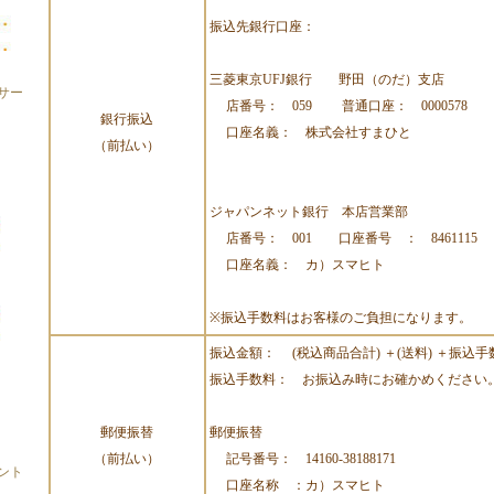
振込先銀行口座：
三菱東京UFJ銀行 野田（のだ）支店
サー
店番号： 059 普通口座： 0000578
銀行振込
口座名義： 株式会社すまひと
（前払い）
ジャパンネット銀行 本店営業部
店番号： 001 口座番号 ： 8461115
口座名義： カ）スマヒト
※振込手数料はお客様のご負担になります。
振込金額： (税込商品合計) ＋(送料) ＋振込手
振込手数料： お振込み時にお確かめください
郵便振替
郵便振替
（前払い）
記号番号： 14160-38188171
ント
口座名称 ：カ）スマヒト