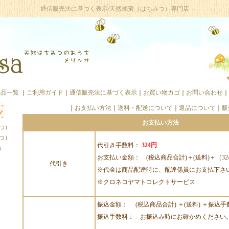
通信販売法に基づく表示/天然蜂蜜（はちみつ）専門店
商品一覧
｜
ご利用ガイド
｜
通信販売法に基づく表示
｜
お買い物カゴ
｜
お問い合わせ
｜
｜
お支払い方法
｜
送料・配送について
｜
返品について
｜
販
お支払い方法
つ）
つ）
代引き手数料：
324円
）
お支払い金額： (税込商品合計)＋(送料)＋（32
代引き
※代金は商品配達時に、配達係員にお支払下さ
※クロネコヤマトコレクトサービス
振込金額： (税込商品合計) ＋(送料) ＋振込手
振込手数料： お振込み時にお確かめください