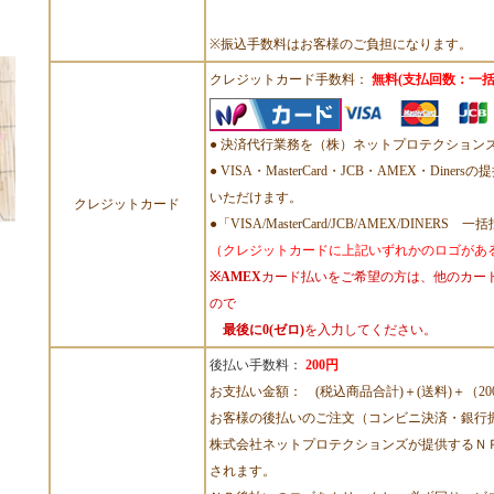
※振込手数料はお客様のご負担になります。
クレジットカード手数料：
無料(支払回数：一括
● 決済代行業務を（株）ネットプロテクション
● VISA・MasterCard・JCB・AMEX・Din
いただけます。
クレジットカード
●「VISA/MasterCard/JCB/AMEX/DINERS 
（クレジットカードに上記いずれかのロゴがあ
※AMEX
カード払いをご希望の方は、他のカー
ので
最後に0(ゼロ)
を入力してください。
後払い手数料：
200円
お支払い金額： (税込商品合計)＋(送料)＋（20
お客様の後払いのご注文（コンビニ決済・銀行
株式会社ネットプロテクションズが提供するＮ
されます。