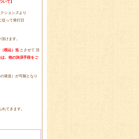
ついて】
テクションズより
に従って発行日
い頂けます。
0円（税込）迄
とさせて 頂
場合は、他の決済手段をご
への発送）が可能となり
られてきます。