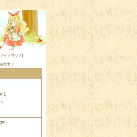
サイトマップ
|
売業者
｜
4円）
い。
数料
。