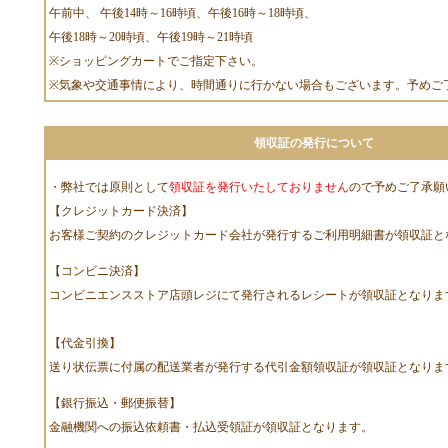
午前中、 午後14時～16時頃、午後16時～18時頃、
午後18時～20時頃、午後19時～21時頃
※ショッピングカートでご指定下さい。
※気象や交通事情により、時間通りに行かない場合もございます。予めご
領収証の発行について
・弊社では原則として
領収証を発行いたしておりません
ので予めご了承願
【クレジットカード決済】
お客様ご契約のクレジットカード会社が発行するご利用明細書が領収証と
【コンビニ決済】
コンビニエンスストア店頭レジにて発行されるレシートが領収証となりま
【代金引換】
送り状伝票に付属の配送業者が発行する代引金額領収証が領収証となりま
【銀行振込・郵便振替】
金融機関への振込依頼書・払込受領証が領収証となります。