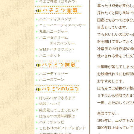
そよご蜂蜜（はちみつ）
腐ったり成分が変化し
採れたてと同じ風味で
ハニーディスペンサー
国産はちみつでは水分
ニューハニーディスペンサー
目安としています。
丸形ハニージャー
でもおいしいのはやっ
ハニー＆クリーム
封を開けて置いておく
ディスペンサー
冷暗所での保存)花の
ＷＭＦハチミツポット
ハニーポット
使いきれる量をご注文
※風味が落ちてしまっ
ハニーディッパー
お砂糖代わりにお料理
ハニースプーン
おすすめします。
はちみつは砂糖の７割
ミネラルも摂取できま
はちみつができるまで
一度、おためしくださ
結晶について
結晶化してしまったら？
余談ですが…
はちみつの賞味期限は
1913年に、エジプト
ハチミツレシピ
3000年以上経って
こだわりのギフトプレゼント